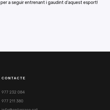
 per a seguir entrenant i gaudint d’aquest esport!
CONTACTE
977 232 084
977 211 380
info@cntarraco.cat