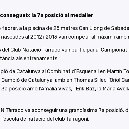
consegueix la 7a posició al medaller
 febrer, a la piscina de 25 metres Can Llong de Sabade
nascudes al 2012 i 2013 van competir al màxim i amb 
 del Club Natació Tàrraco van participar al Campionat
nstància als entrenaments.
Campió de Catalunya al Combinat d’Esquena i en Martín T
 Campió de Catalunya, amb en Thomas Siller, l’Oriol Cana
 3a posició amb l’Amàlia Vivas, l’Èrik Baz, la Maria Avel
del CN Tàrraco va aconseguir una grandíssima 7a posició,
l’escola de natació del club tarragoní.