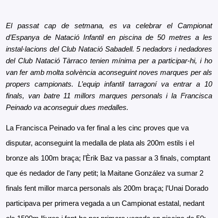
El passat cap de setmana, es va celebrar el Campionat 
d’Espanya de Natació Infantil en piscina de 50 metres a les 
instal·lacions del Club Natació Sabadell. 5 nedadors i nedadores 
del Club Natació Tàrraco tenien mínima per a participar-hi, i ho 
van fer amb molta solvència aconseguint noves marques per als 
propers campionats. L’equip infantil tarragoní va entrar a 10 
finals, van batre 11 millors marques personals i la Francisca 
Peinado va aconseguir dues medalles. 
La Francisca Peinado va fer final a les cinc proves que va 
disputar, aconseguint la medalla de plata als 200m estils i el 
bronze als 100m braça; l’Èrik Baz va passar a 3 finals, comptant 
que és nedador de l’any petit; la Maitane González va sumar 2 
finals fent millor marca personals als 200m braça; l’Unai Dorado 
participava per primera vegada a un Campionat estatal, nedant 