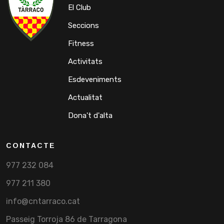
El Club
Seccions
Fitness
Activitats
Esdeveniments
Actualitat
Dona't d'alta
CONTACTE
977 232 084
977 211 380
info@cntarraco.cat
Passeig Torroja 86 de Tarragona